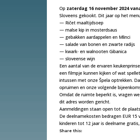
Op
zaterdag 16 november 2024 vana
Sloveens gekookt. Dit jaar op het menu
— Ričet maaltijdsoep
— malse kip in mosterdsaus
— gebakken aardappelen en Mlinci
— salade van bonen en zwarte radijs
— kwark- en walnooten Gibanica
— sloveense wijn
Een aantal van de ervaren keukenprinsen
een filmpje kunnen kijken of wat spell
intussen met onze Špela optrekken. Da
opruimen en onze volgende bijeenkoms
Omdat de ruimte beperkt is, vragen we j
dit adres worden gericht.
Aanmeldingen staan open tot de plaats
De deelnamekosten bedragen EUR 15 voo
kinderen tot 12 jaar is deelname grati
Share this: