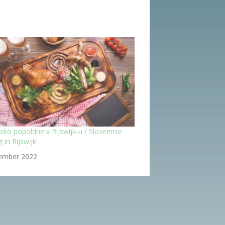
sko popoldne v Rijswijk-u / Sloveense
 in Rijswijk
ember 2022