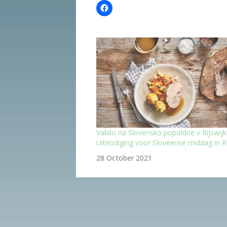
Vabilo na Slovensko popoldne v Rijswijk
Uitnodiging voor Sloveense middag in Ri
28 October 2021