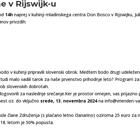
 v Rijswijk-u
 od
14h
naprej v kuhinji mladinskega centra Don Bosco v Rijswijku, Jul
inov privzdih:
 bodo v kuhinji pripravili slovenski obrok. Medtem bodo drugi udeleženc
tudi malo vadili tarok za naše prvenstvo prihodnje leto? Program za 
i ob slovenskih dobrotah.
dogovorili za naslednje srečanje.Ker je prostor omejen, vas prijazno 
est oz. do vključno
srede, 13. novembra 2024
na info@vrienden-va
sle člane Združenja (s plačano letno članarino) oziroma 25 euro za ne
 18. letom je 50% popusta.