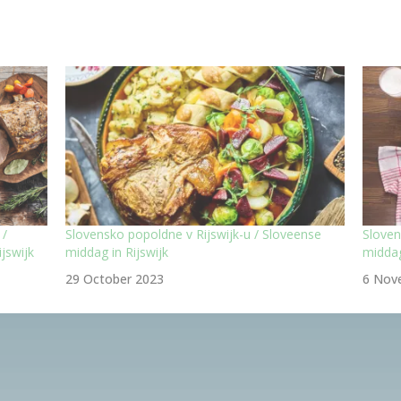
 /
Slovensko popoldne v Rijswijk-u / Sloveense
Sloven
jswijk
middag in Rijswijk
middag
29 October 2023
6 Nov