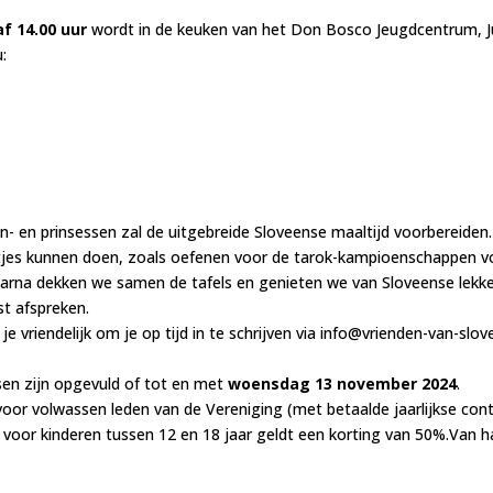
f 14.00 uur
wordt in de keuken van het Don Bosco Jeugdcentrum, Ju
:
- en prinsessen zal de uitgebreide Sloveense maaltijd voorbereiden. 
etjes kunnen doen, zoals oefenen voor de tarok-kampioenschappen vo
arna dekken we samen de tafels en genieten we van Sloveense lekker
t afspreken.
e vriendelijk om je op tijd in te schrijven via info@vrienden-van-slo
en zijn opgevuld of tot en met
woensdag 13 november 2024
.
r volwassen leden van de Vereniging (met betaalde jaarlijkse contr
s, voor kinderen tussen 12 en 18 jaar geldt een korting van 50%.Van 