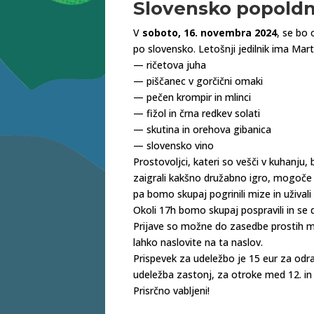
Slovensko popoldne
V
soboto, 16. novembra 2024
, se bo
po slovensko. Letošnji jedilnik ima Mart
— ričetova juha
— piščanec v gorčični omaki
— pečen krompir in mlinci
— fižol in črna redkev solati
— skutina in orehova gibanica
— slovensko vino
Prostovoljci, kateri so vešči v kuhanju,
zaigrali kakšno družabno igro, mogoče 
pa bomo skupaj pogrinili mize in užival
Okoli 17h bomo skupaj pospravili in se 
Prijave so možne do zasedbe prostih m
lahko naslovite na ta naslov.
Prispevek za udeležbo je 15 eur za odra
udeležba zastonj, za otroke med 12. in
Prisrčno vabljeni!