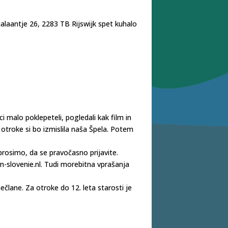
ialaantje 26, 2283 TB Rijswijk spet kuhalo
i malo poklepeteli, pogledali kak film in
otroke si bo izmislila naša Špela. Potem
prosimo, da se pravočasno prijavite.
n-slovenie.nl. Tudi morebitna vprašanja
člane. Za otroke do 12. leta starosti je