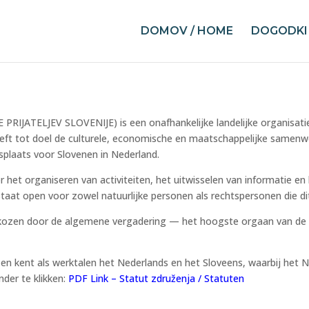
DOMOV / HOME
DOGODKI 
RIJATELJEV SLOVENIJE) is een onafhankelijke landelijke organisatie
heeft tot doel de culturele, economische en maatschappelijke samenw
plaats voor Slovenen in Nederland.
r het organiseren van activiteiten, het uitwisselen van informatie 
staat open voor zowel natuurlijke personen als rechtspersonen die d
gekozen door de algemene vergadering — het hoogste orgaan van de
 en kent als werktalen het Nederlands en het Sloveens, waarbij het N
nder te klikken:
PDF Link – Statut združenja / Statuten