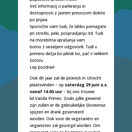
Več informacij o parkiranju in
dostopnosti z javnim prevozom dobite
po prijavi.
Sporočite nam tudi, če lahko pomagate
pri strežbi, peki, pospravljanju itd. Tudi
na morebitna vprašanja vam
bomo z veseljem odgovorili. Tudi v
primeru dežja bo piknik bo, pač v velikem
šotoru.
Lep pozdrav!
Ook dit jaar zal de picknick in Utrecht
plaatsvinden – op
zaterdag 29 juni a.s.
vanaf 14.00 uur
– bij ons trouwe
lid Vanda Primec. Zoals jullie gewend
zijn zullen er de gebruikelijke Sloveense
spijzen en drank geserveerd
worden. Ook voor de vegetariërs en
veganisten zal gezorgd worden. Om