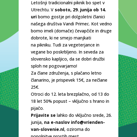
Letošnji tradicionalni piknik bo spet v
Utrechtu. V
soboto, 29. junija ob 14.
uri
bomo gostje pri dolgoletni članici
našega društva Vandi Primec. Kot vedno
bomo imeli (domače) čevapčiče in druge
dobrote, ki ne smejo manjkati
na pikniku. Tudi za vegeterjance in
vegane bo poskrbljeno. In seveda za
slovensko kapljico, da se dobri družbi
sploh ne pogovarjamo!
Za člane združenja, s plačano letno
članarino, je prispevek 15€, za nečlane
25€.
Otroci do 12. leta brezplačno, od 13 do
18 let 50% popust – vključno s hrano in
pijačo.
Prijavite se
lahko do vključno srede, 26.
junija,
na e-naslov info@vrienden-
van-slovenie.nl
, oziroma do
popolnitve prostih mest.