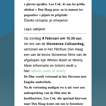
𝐳 𝐠𝐥𝐚𝐯𝐧𝐨 𝐢𝐠𝐫𝐚𝐥𝐤𝐨, 𝐋𝐞𝐨 𝐂𝐨𝐤, 𝐤𝐢 𝐧𝐚𝐬 𝐛𝐨 𝐩𝐫𝐢𝐬̌𝐥𝐚
𝐨𝐛𝐢𝐬𝐤𝐚𝐭 𝐯 𝐃𝐞𝐧 𝐇𝐚𝐚𝐠 𝐩𝐫𝐚𝐯 𝐳𝐚 𝐭𝐚 𝐧𝐚𝐦𝐞𝐧 𝐭𝐞𝐫
𝐩𝐨𝐠𝐨𝐬𝐭𝐢𝐭𝐞𝐯 𝐬 𝐩𝐢𝐣𝐚𝐜̌𝐨 𝐢𝐧 𝐩𝐫𝐢𝐠𝐫𝐢𝐳𝐤𝐢
Število vstopnic je omejeno!
Lepo vabljeni!
Op zondag
8 februari om 15.30 uur
,
ter ere van de
Sloveense Cultuurdag
,
vertonen we in het Filmhuis Den Haag
een van de beste Sloveense films van de
afgelopen tijd: Whites Wash at Ninety.
Meer informatie en tickets vindt u
hier:
Whites wash at ninety
𝐃𝐞 𝐟𝐢𝐥𝐦 𝐰𝐨𝐫𝐝𝐭 𝐯𝐞𝐫𝐭𝐨𝐨𝐧𝐝 𝐢𝐧 𝐡𝐞𝐭 𝐒𝐥𝐨𝐯𝐞𝐞𝐧𝐬 𝐦𝐞𝐭
𝐄𝐧𝐠𝐞𝐥𝐬𝐞 𝐨𝐧𝐝𝐞𝐫𝐭𝐢𝐭𝐞𝐥𝐬.
𝐍𝐚 𝐝𝐞 𝐯𝐞𝐫𝐭𝐨𝐧𝐢𝐧𝐠 𝐧𝐨𝐝𝐢𝐠𝐞𝐧 𝐰𝐞 𝐮 𝐮𝐢𝐭 𝐯𝐨𝐨𝐫 𝐞𝐞𝐧
𝐧𝐚𝐛𝐞𝐬𝐩𝐫𝐞𝐤𝐢𝐧𝐠 𝐯𝐚𝐧 𝐝𝐞 𝐟𝐢𝐥𝐦 𝐦𝐞𝐭 𝐝𝐞
𝐡𝐨𝐨𝐟𝐝𝐚𝐜𝐭𝐫𝐢𝐜𝐞, 𝐋𝐞𝐨 𝐂𝐨𝐤, 𝐝𝐢𝐞 𝐬𝐩𝐞𝐜𝐢𝐚𝐚𝐥 𝐡𝐢𝐞𝐫𝐯𝐨𝐨𝐫
𝐧𝐚𝐚𝐫 𝐃𝐞𝐧 𝐇𝐚𝐚𝐠 𝐤𝐨𝐦𝐭 𝐨𝐦 𝐨𝐧𝐬 𝐭𝐞 𝐛𝐞𝐳𝐨𝐞𝐤𝐞𝐧