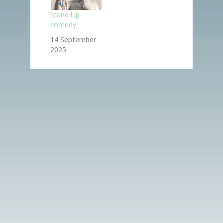
glasovanja na
Stand Up
zakonodajnem
comedy
referendumu o
Zakonu o
14 September
izgradnji,
2025
upravljanju in
gospodarjenju
z drugim tirom
železniške
proge Divača-
Koper
(ZIUGDT).
Sklep je
objavljen v
Uradnem listu
RS, št. 20/18.
Ponovno
glasovanje na
referendumu
bo v nedeljo 13.
…