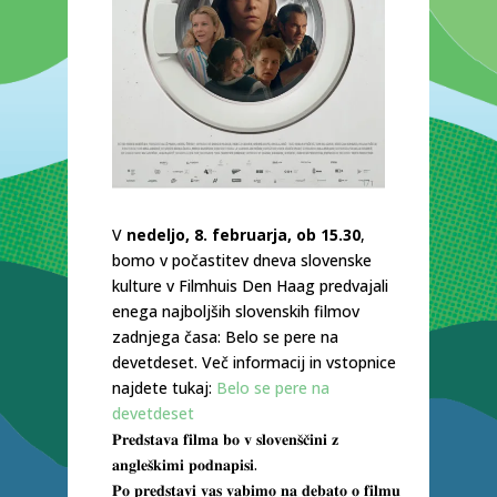
V
nedeljo, 8. februarja, ob 15.30
,
bomo v počastitev dneva slovenske
kulture v Filmhuis Den Haag predvajali
enega najboljših slovenskih filmov
zadnjega časa: Belo se pere na
devetdeset. Več informacij in vstopnice
najdete tukaj:
Belo se pere na
devetdeset
𝐏𝐫𝐞𝐝𝐬𝐭𝐚𝐯𝐚 𝐟𝐢𝐥𝐦𝐚 𝐛𝐨 𝐯 𝐬𝐥𝐨𝐯𝐞𝐧𝐬̌𝐜̌𝐢𝐧𝐢 𝐳
𝐚𝐧𝐠𝐥𝐞𝐬̌𝐤𝐢𝐦𝐢 𝐩𝐨𝐝𝐧𝐚𝐩𝐢𝐬𝐢.
𝐏𝐨 𝐩𝐫𝐞𝐝𝐬𝐭𝐚𝐯𝐢 𝐯𝐚𝐬 𝐯𝐚𝐛𝐢𝐦𝐨 𝐧𝐚 𝐝𝐞𝐛𝐚𝐭𝐨 𝐨 𝐟𝐢𝐥𝐦𝐮