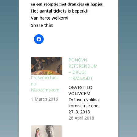
𝐞𝐧 𝐞𝐞𝐧 𝐫𝐞𝐜𝐞𝐩𝐭𝐢𝐞 𝐦𝐞𝐭 𝐝𝐫𝐚𝐧𝐤𝐣𝐞𝐬 𝐞𝐧 𝐡𝐚𝐩𝐣𝐞𝐬.
Het aantal tickets is beperkt!
Van harte welkom!
Share this:
PONOVNI
REFERENDUM
– DRUGI
Prešerno tudi
TIR/ZIUGDT
na
OBVESTILO
Nizozemskem
VOLIVCEM
1 March 2016
Državna volilna
komisija je dne
27. 3. 2018
sprejela Sklep o
26 April 2018
določitvi
datuma
ponovnega