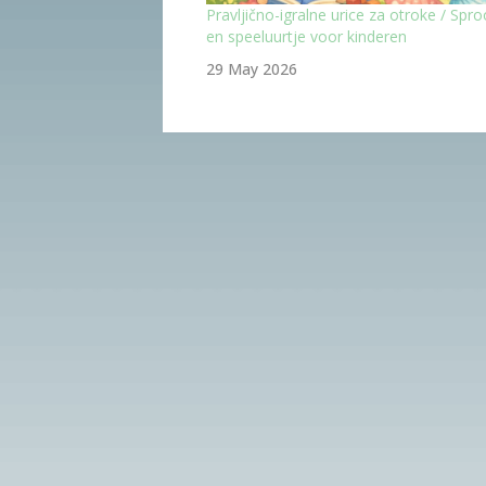
Pravljično-igralne urice za otroke / Spro
en speeluurtje voor kinderen
29 May 2026