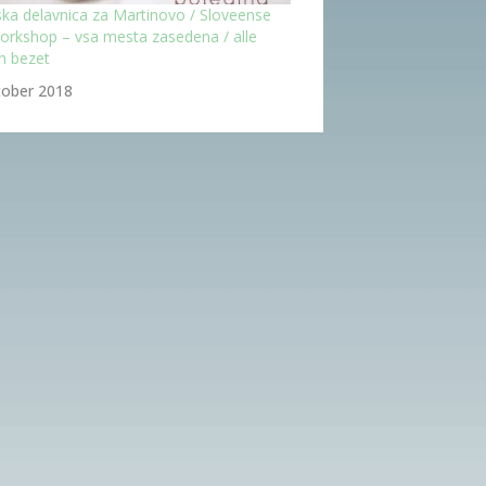
ka delavnica za Martinovo / Sloveense
rkshop – vsa mesta zasedena / alle
n bezet
tober 2018