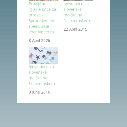
Pravljično-
Igrive urice za
igralne urice za
slovenske
otroke /
malčke na
Sprookjes- en
Nizozemskem
speeluurtje
22 April 2015
voor kinderen
8 April 2026
Igrive urice za
slovenske
malčke na
Nizozemskem
3 June 2016