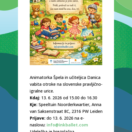
Animatorka Špela in učiteljica Danica
vabita otroke na slovenske pravljično-
igralne urice.
Kdaj:
13. 6. 2026 od 15.00 do 16.30
Kje:
Speeltuin Noorderkwartier, Anna
van Saksenstraat 8C, 2316 PW Leiden
Prijave:
do 13. 6. 2026 na e-
naslovu:
info@inkballet.com
Udeležba je brezplačna.