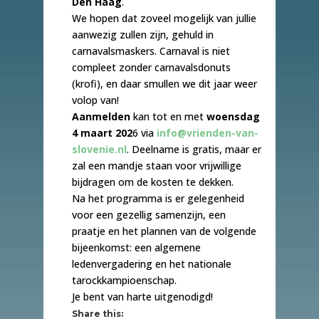
Den Haag
.
We hopen dat zoveel mogelijk van jullie
aanwezig zullen zijn, gehuld in
carnavalsmaskers. Carnaval is niet
compleet zonder carnavalsdonuts
(krofi), en daar smullen we dit jaar weer
volop van!
Aanmelden
kan tot en met
woensdag
4 maart 202
6 via
info@vrienden-van-
slovenie.nl
. Deelname is gratis, maar er
zal een mandje staan ​​voor vrijwillige
bijdragen om de kosten te dekken.
Na het programma is er gelegenheid
voor een gezellig samenzijn, een
praatje en het plannen van de volgende
bijeenkomst: een algemene
ledenvergadering en het nationale
tarockkampioenschap.
Je bent van harte uitgenodigd!
Share this: