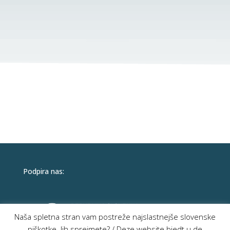
Podpira nas:
Naša spletna stran vam postreže najslastnejše slovenske
piškotke. Jih sprejmete? / Deze website biedt u de