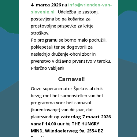
4. marca 2026
na
info@vrienden-van-
slovenie.nl
. Udeležba je zastonj,
postavljena bo pa košarica za
prostovoljne prispevke za kritje
stroškov.
Po programu se bomo malo podružili,
poklepetali ter se dogovorili za
naslednjo druženje-obcni zbor in
prvenstvo v državno prvenstvo v taroku.
Prisrčno vabljeni!
Carnaval!
Onze superanimator Špela is al druk
bezig met het samenstellen van het
programma voor het carnaval
(kurentovanje) van dit jaar, dat
plaatsvindt op
zaterdag 7 maart 2026
vanaf 14.00 uur
bij
THE HUNGRY
MIND, Wijndaelerweg 9a, 2554 BZ