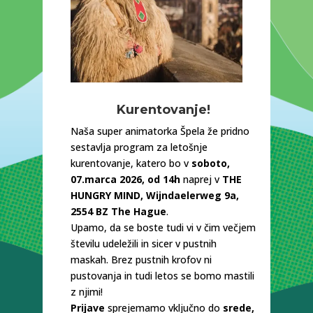
Kurentovanje!
Naša super animatorka Špela že pridno
sestavlja program za letošnje
kurentovanje, katero bo v
soboto,
07.marca 2026, od 14h
naprej v
THE
HUNGRY MIND, Wijndaelerweg 9a,
2554 BZ The Hague
.
Upamo, da se boste tudi vi v čim večjem
številu udeležili in sicer v pustnih
maskah. Brez pustnih krofov ni
pustovanja in tudi letos se bomo mastili
z njimi!
Prijave
sprejemamo vključno do
srede,